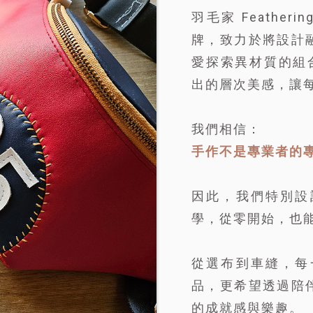
羽毛家 Feathe
牌，致力於將設計
愛探索異材質的組
出的層次美感，讓
我們相信：
手作不是專業者的
因此，我們特別設
學，從零開始，也
從選布到車縫，每
品，更希望透過陪
的成就感與樂趣。